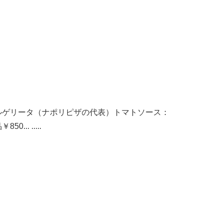
ルゲリータ（ナポリピザの代表）トマトソース：
850... .....