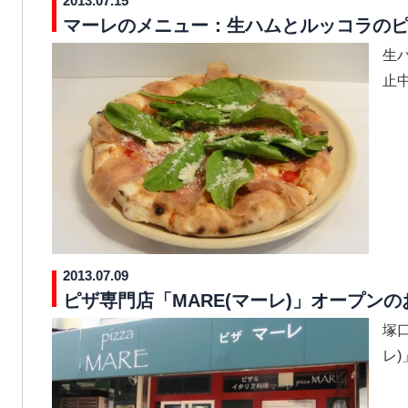
2013.07.15
マーレのメニュー：生ハムとルッコラの
生
止中..
2013.07.09
ピザ専門店「MARE(マーレ)」オープン
塚口
レ)